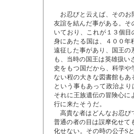
お忍びと云えば、そのお陰
友誼を結んだ事がある。そ
いており、これが１３個目
身にあたる国は、４００年
遠征した事があり、国王の
も、当時の国王は英雄扱い
史をもつ国だから、科学や
ない程の大きな図書館もあ
という事もあって政治より
それに王族遺伝の冒険心に
行に来たそうだ。
高貴な者はどんなお忍び
普通の者の目は誤摩化せて
化せない。その時の公子S