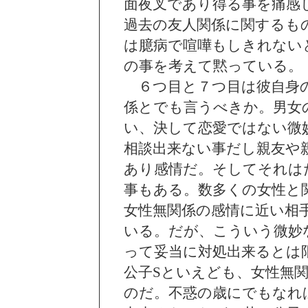
面夜叉であり得る事を痛感
過去の友人関係に関するも
は臆病で喧嘩もしきれない
の事を考えて黙っている。
６つ目と７つ目は彼自身の
係とでも言うべきか。男女
い、決して恋愛ではない微
相談出来ない事だし親友や
あり感情だ。そしてそれは
事もある。数多くの女性と
女性無関係の感情に近い相
いる。だが、こういう微妙
って妥当に対処出来るとは
公子Sといえども、女性無
のだ。不惑の歳にでもなれ