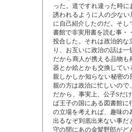
った。道ですれ違った時に
誘われるように人の少ない
に自己紹介したのだ。そし
書館で非実用書を読む事・
投合した。それは政治的な
り、お互いに政治の話は一
だから商人が携える品物も
器とか絵とかも交換してい
親しかしか知らない秘密の
親の方は政治に忙しいので
だから、事実上、公子Sだ
ば王子の国にある図書館に
の立場を考えれば、趣味の
出るなぞ到底出来ない事だ
守の間にあの金髪野郎がど