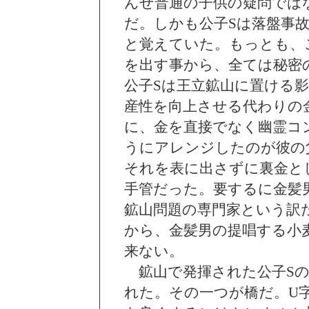
んせ普通の子供の疑問では
だ。しかも公子Sは落盤事
と覚えていた。もっとも、
を出す事から、全ては秘密
公子Sは王立鉱山に置ける
産性を向上させる代わりの
に、金を直接でなく幽霊コ
うにアレンジしたのが彼の
それを表に出さずに裏金と
手管だった。要するに金髪
鉱山問題の専門家という訳
から、金髪男の提唱する小
来ない。
鉱山で発揮された公子Sの
れた。その一つが橋だ。U