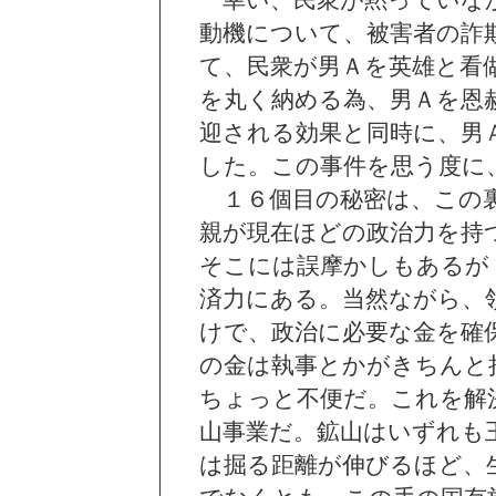
幸い、民衆が黙っていな
動機について、被害者の詐
て、民衆が男Ａを英雄と看
を丸く納める為、男Ａを恩
迎される効果と同時に、男
した。この事件を思う度に
１６個目の秘密は、この裏
親が現在ほどの政治力を持
そこには誤摩かしもあるが
済力にある。当然ながら、
けで、政治に必要な金を確
の金は執事とかがきちんと
ちょっと不便だ。これを解
山事業だ。鉱山はいずれも
は掘る距離が伸びるほど、