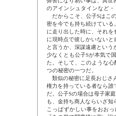
弊害になり易い事は、異世
のアインシュタインなど・
だからこそ、公子Sはこの
密を今でも持ち続けている
に走り出した時に、それを
に現時点で彼しかいないと
と言うか、深謀遠慮という
少なくとも公子Sが本気で
た。そして、このような心
つの秘密の一つだ。
類似の秘密に足長おじさん
権力を持っている者なら誰
だ。公子Sの場合は母子家
も、金持ち商人ならいざ知
こっぱずかしい事をおおっ