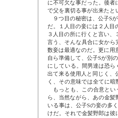
に不可欠な事だった。後者
で父を裏切る事が出来たと
９つ目の秘密は、公子Sが
だ。１人目の妾には２人目
３人目の所に行くと言い、
言う、そんな具合に女から
数妾は最適なのだ。更に用
自ら準備して、公子Sが別
にしている。間男達は恐ら
出て来る使用人と同じく、
く、その意味では全てに暗
もっとも、この合意とい
ら、当然ながら、あの金髪
いる事は、公子Sの妾の多
けだ。それで金髪野郎は彼