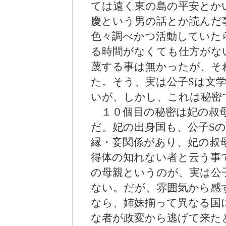
ては遠く東の島の平安とか
慶という男の話とか読んだ
色々調べかつ活動していた
る時間がなくても仕方がな
蔑する事は無かったが、そ
た。そう、実は公子Sは文
いが、しかし、これは秘密
１０個目の秘密は妃の叔母
だ。妃の出身国も、公子S
縁・妾関係があり、妃の叔
得体の知れない者と云う事
の母親というのが、実は公
ない。だが、雰囲気から感
なら、姉妹揃って異なる国
な者が政変から逃げて来た