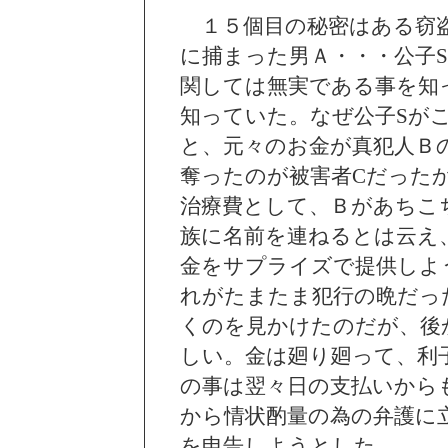
１５個目の秘密はある窃盗
に捕まった男Ａ・・・公子
関しては無実である事を知
知っていた。なぜ公子Sが
と、元々のお金が真犯人Ｂ
奪ったのが被害者Cだった
治療費として、Ｂがあちこ
族に名前を連ねるとは云え
金をサプライズで提供しよ
れがたまたま犯行の晩だっ
くのを見かけたのだが、後
しい。金は廻り廻って、利
の事は翌々日の支払いから
から情状酌量の為の弁護に
を申告しようとした。