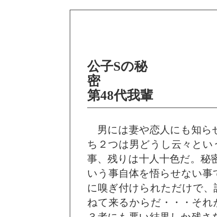
公子Sの秘
第48代我輩
男には妻や恋人にも知ら
ち２つは男どうし云々とい
事、残りは十人十色だ。秘
いう事自体を悟らせない事
に嗅ぎ付けられただけで、
ねて来るからだ・・・それ