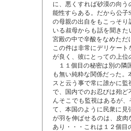
に、悪くすれば砂漠の向う
能性すらある。だから公子
の母親の出自をもこっそり
いる叔母からも話を聞きた
宮殿の中で辛酸をなめただ
この件は非常にデリケート
が良く、彼にとっての上位
１１個目の秘密は別の隣国
も無い純粋な関係だった。
スと云う事で常に誰かに監
で、国内でのお忍びは殆ど
んそこでも監視はあるが、
て、本国のように民衆に見
が羽を伸ばせるのは、皮肉
あり・・・これは１２個目