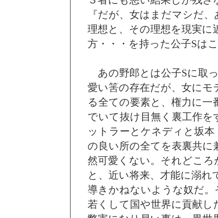
３者にも悪い結果しか残さ
『だが、女はまだマシだ、
理想と、その理想を現実に
方・・・を持った公子Sは
あの野郎とは公子Sに取っ
愛い筈の存在だが、女にモ
る全ての要素と、権力に一
でいて抜け目無く裏工作を
ットラーとケネディと坂本
の良い所の全てを表裏共に
然可愛くない。それどころ
と、近い将来、才能に溺れ
導きかねないような奴だ。
若くして国や世界に貢献し