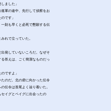
発しました」
の進軍の途中、先行して偵察をお
たのです」
、一刻も早くと必死で懇願する伝
まみれで立っていた。
だ出発していないころだ。なぜそ
する答えは、ごく簡潔なものだっ
たのですよ」
いたのだ。北の砦に向かった伝令
への伝令は首尾よく辿り着いた。
もセイグとペイグに出会ったの