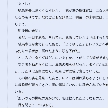
「まさしく」
騎馬隊長は深くうなずいた。「我が軍の指揮官は、五百人
せるつもりです。なにごともなければ、明後日の未明には、
しょう」
「明後日の未明」
まだ、一日半ある。それでも、覚悟していたよりはずっと
騎馬隊長が出て行ったあと、「よくやった」とレノスが小
ふたりの若者は、照れたように頭を下げた。
「ところで、タイグはどこにいますか。さがしても姿が見え
功労者をねぎらうには、最悪の知らせだった。タイグが戦
と、ふたりは蒼白になり、礼もせずに駆け出していった。
その後ろ姿を見送ったあと、レノスは崩れ落ちるようにし
に虚脱感が襲ってきた。腕の傷はていねいに縫合されていた
いる。
「あいつらの機転のおかげで、砦は救われたようなものだ」
目を閉じて、つぶやく。