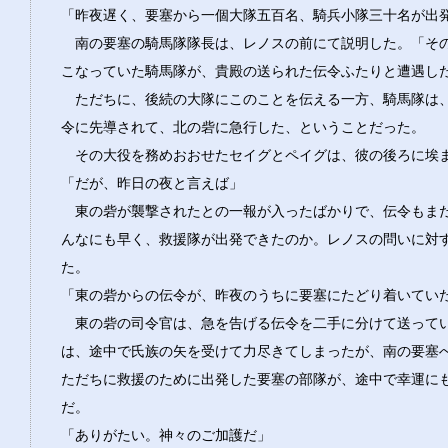
「昨夜遅く、要塞から一個大隊五百名、騎兵小隊三十名が出
南の要塞の騎馬隊隊長は、レノスの前にて説明した。「そ
こなっていた騎馬隊が、貴殿の送られた伝令ふたりと遭遇し
ただちに、後続の大隊にこのことを伝える一方、騎馬隊は
令に先導されて、北の砦に急行した、ということだった。
その大役を務めおおせたセイグとペイグは、彼の後ろに埃
「だが、昨日の夜と言えば」
東の砦が襲撃されたとの一報が入ったばかりで、伝令もま
んなにも早く、救援隊が出発できたのか。レノスの問いに対
た。
「東の砦からの伝令が、昨夜のうちに要塞にたどり着いてい
東の砦の司令官は、急を告げる伝令を二手に分けて送って
は、途中で氏族の矢を受けて力尽きてしまったが、南の要塞
ただちに救援のために出発した要塞の部隊が、途中で幸運に
だ。
「ありがたい。神々のご加護だ」