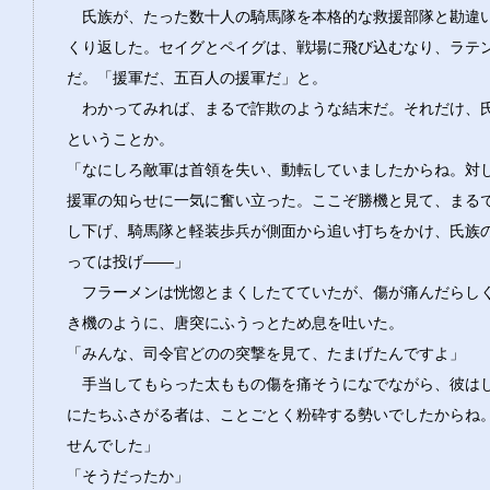
氏族が、たった数十人の騎馬隊を本格的な救援部隊と勘違
くり返した。セイグとペイグは、戦場に飛び込むなり、ラテ
だ。「援軍だ、五百人の援軍だ」と。
わかってみれば、まるで詐欺のような結末だ。それだけ、
ということか。
「なにしろ敵軍は首領を失い、動転していましたからね。対
援軍の知らせに一気に奮い立った。ここぞ勝機と見て、まる
し下げ、騎馬隊と軽装歩兵が側面から追い打ちをかけ、氏族
っては投げ――」
フラーメンは恍惚とまくしたてていたが、傷が痛んだらし
き機のように、唐突にふうっとため息を吐いた。
「みんな、司令官どのの突撃を見て、たまげたんですよ」
手当してもらった太ももの傷を痛そうになでながら、彼は
にたちふさがる者は、ことごとく粉砕する勢いでしたからね
せんでした」
「そうだったか」