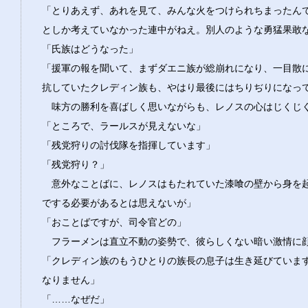
「とりあえず、あれを見て、みんな火をつけられちまったん
としか考えていなかった連中がねえ。別人のような勇猛果敢
「氏族はどうなった」
「援軍の報を聞いて、まずダエニ族が総崩れになり、一目散
抗していたクレディン族も、やはり最後にはちりぢりになっ
味方の勝利を喜ばしく思いながらも、レノスの心はじくじ
「ところで、ラールスが見えないな」
「残党狩りの討伐隊を指揮しています」
「残党狩り？」
意外なことばに、レノスはもたれていた漆喰の壁から身を
でする必要があるとは思えないが」
「おことばですが、司令官どの」
フラーメンは直立不動の姿勢で、彼らしくない暗い激情に
「クレディン族のもうひとりの族長の息子は生き延びていま
なりません」
「……なぜだ」