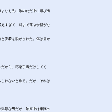
誰よりも先に敵のただ中に飛び出
増えすぎて、砦まで運ぶ余裕がな
鎧と胴着を脱がされた。傷は肩か
。
のだから、応急手当だけしてく
もしれないと焦る。だが、それは
は温厚な男だが、治療中は軍隊の