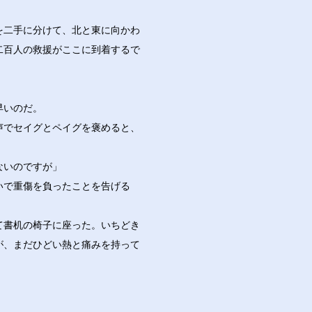
を二手に分けて、北と東に向かわ
二百人の救援がここに到着するで
早いのだ。
声でセイグとペイグを褒めると、
ないのですが」
いで重傷を負ったことを告げる
て書机の椅子に座った。いちどき
が、まだひどい熱と痛みを持って