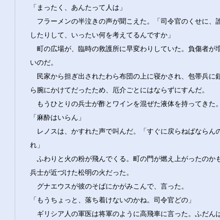
「まったく、あんたって人は」
フラーメンの半泣きの声が聞こえた。「司令官のくせに、
したりして、いったい何を考えてるんですか」
町の広場が、臨時の救護所に早変わりしていた。負傷者が
いのだ。
民家から担ぎ出されたわら布団の上に寝かされ、包帯兵に
ら腕にかけてだったため、厄介ごとにはならずにすんだ。
もうひとりの兵士が酢とワインを混ぜた液体を持ってきた
「麻酔はいらん」
レノスは、かすれた声で叫んだ。「すぐに戻らねばならん
れ」
ふわりと火の粉が飛んでくる。町の門が燃え上がったのか
兵士が近づけた松明の火だった。
グナエウスが彼のそばにかがみこんで、言った。
「もうちょっと、落ち着けないのかね。司令官どの」
ギリシア人の軍医は将軍のように高飛車に言った。ふだん