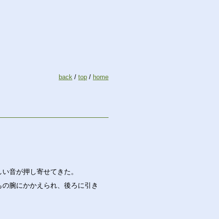
back
/
top
/
home
しい音が押し寄せてきた。
もの腕にかかえられ、後ろに引き