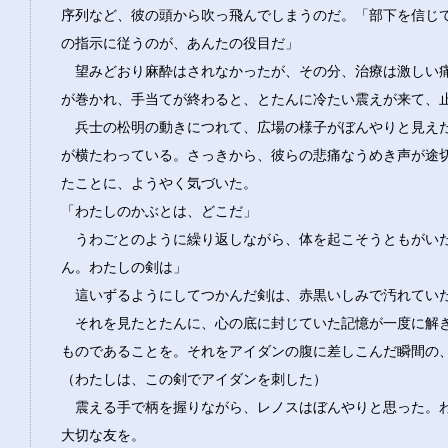
序列など、彼の頭から吹っ飛んでしまうのだ。「部下を信じ
の指示に従うのが、あんたの役目だ」
望みどおり麻酔はされなかったが、その分、治療は激しい
が巻かれ、手当てが終わると、とたんに冷たい震えが来て、
兵士の松明の動きにつれて、広場の様子がぼんやりと見え
が横たわっている。さっきから、彼らの悲痛なうめき声が途
たことに、ようやく気づいた。
「わたしのかぶとは、どこだ」
うわごとのように繰り返しながら、体を起こそうともがい
ん。わたしの剣は」
這いずるようにしてつかんだ剣は、赤黒いしみで汚れてい
それを見たとたんに、心の底に封じていた記憶が一度に解
ものであることを。それをアイダンの腹に差しこんだ瞬間の
（わたしは、この剣でアイダンを刺した）
震える手で柄を握りながら、レノスはぼんやりと思った。
大切な友を。