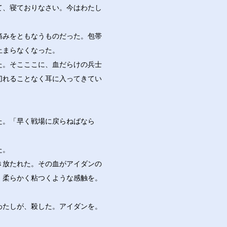
て、寝ておりなさい。今はわたし
痛みをともなうものだった。包帯
止まらなくなった。
た。そこここに、血だらけの兵士
切れることなく耳に入ってきてい
た。「早く戦場に戻らねばなら
た。
き放たれた。その血がアイダンの
、柔らかく粘つくような感触を。
わたしが、殺した。アイダンを。