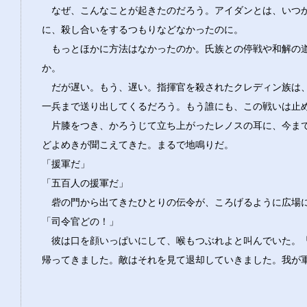
なぜ、こんなことが起きたのだろう。アイダンとは、いつ
に、殺し合いをするつもりなどなかったのに。
もっとほかに方法はなかったのか。氏族との停戦や和解の
か。
だが遅い。もう、遅い。指揮官を殺されたクレディン族は
一兵まで送り出してくるだろう。もう誰にも、この戦いは止
片膝をつき、かろうじて立ち上がったレノスの耳に、今ま
どよめきが聞こえてきた。まるで地鳴りだ。
「援軍だ」
「五百人の援軍だ」
砦の門から出てきたひとりの伝令が、ころげるように広場
「司令官どの！」
彼は口を顔いっぱいにして、喉もつぶれよと叫んでいた。
帰ってきました。敵はそれを見て退却していきました。我が