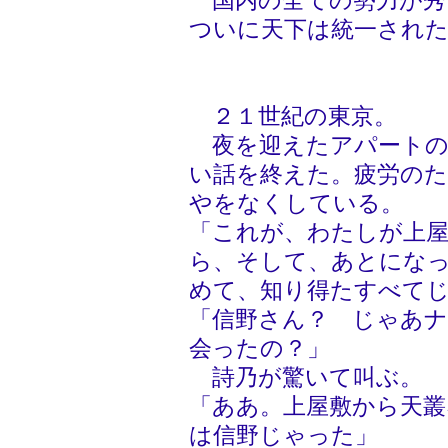
国内の全ての勢力が秀
ついに天下は統一され
２１世紀の東京。
夜を迎えたアパートの
い話を終えた。疲労の
やをなくしている。
「これが、わたしが上
ら、そして、あとにな
めて、知り得たすべて
「信野さん？ じゃあ
会ったの？」
詩乃が驚いて叫ぶ。
「ああ。上屋敷から天叢
は信野じゃった」