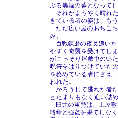
ぶる黒煙の幕となって
それがようやく晴れた
きている者の姿は、も
ただ広い庭のあちこち
み。
百戦錬磨の夜叉追いた
やすく奇襲を受けてし
がこっそり屋敷中のい
呪符をはりつけていた
を務めている者にさえ
われた。
かろうじて逃れた者た
とたまりもなく追い詰
臼井の軍勢は、上屋敷
略奪と強姦を果てしな