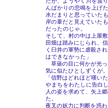
だが、ようやく川を渡
んばかりの悲鳴を上げ
水だまりと思っていた
岸の葦だと見えていた
だったのじゃ。
そして、村の中は上屋敷
田畑は踏みにじられ、
く臼井の軍勢に虐殺さ
はできなかった」
草薙の目に何かが光っ
気に似たひとしずくが
「信野はどれほど嘆い
やまちをわたしに告白
人の姿を求めて、矢上
た。
夜叉の妖力に判断を惑