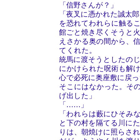
「信野さんが？」
「夜叉に憑かれた誠太郎
を恐れてわれらに触る
館ごと焼き尽くそうと
えさかる奥の間から、
てくれた。
統馬に渡そうとしたの
にかけられた呪術も解
心で必死に奥座敷に戻っ
そこにはなかった。そ
げ出した」
「……」
「われらは藪にひそみ
と下の村を隔てる川に
りは、朝焼けに照らさ