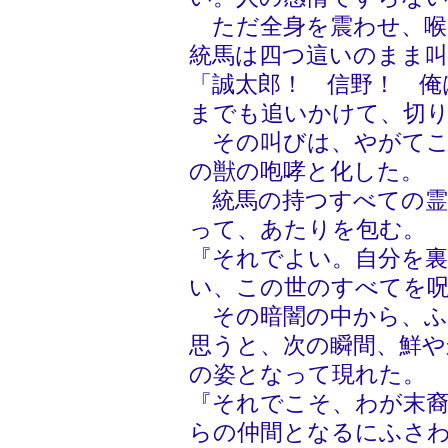
ただ全身を震わせ、喉
統馬は四つ這いのまま
「誠太郎！ 信野！ 俺
までも追いかけて、切
その叫びは、やがてこ
の獣の咆哮と化した。
統馬の持つすべての霊
って、あたりを包む。
『それでよい。自分を裏
い、この世のすべてを
その暗闇の中から、ふ
思うと、次の瞬間、鮮や
の姿となって現れた。
『それでこそ、わが末裔
らの仲間となるにふさ