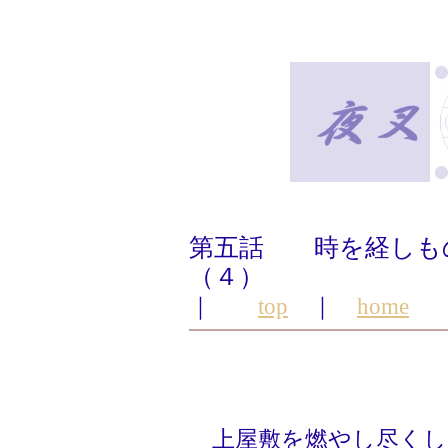
第五話 時を経しも
（４）
｜
top
｜
home
上屋敷を燃やし尽くし