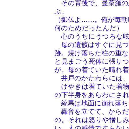
その背後で、曼荼羅の
ぶ。
（御仏よ……。俺が毎朝
何のためだったんだ）
心のうちにうつろな呟
母の遺骸はすぐに見つ
跡。焼け落ちた柱の重な
と見まごう死体に張り
が、母の着ていた晴れ
井戸のかたわらには、
けやきは着ていた着物
の下半身をあらわにさ
統馬は地面に崩れ落ち
轟音を立てて、からだ
の。それは怒りや憎し
い。人の感情ですらな