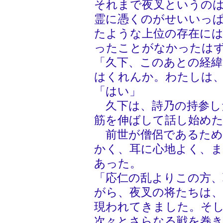
それまで夜叉というの
霊に憑くのがせいいっ
たような上位の存在には
ったことがなかったは
「久下、このあとの経
はくれんか。わたしは
「はい」
久下は、詩乃の持参し
筋を伸ばして話し始め
前世が僧侶であるため
かく、耳に心地よく、
あった。
「応仁の乱よりこの方、
がら、夜叉の将たちは
現われてきました。そ
次々とさらなる戦を巻