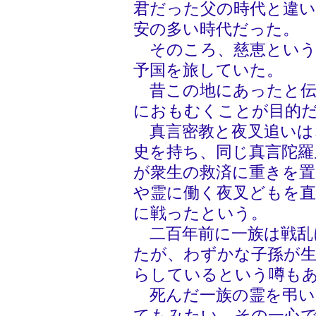
君だった父の時代と違い
安の多い時代だった。
そのころ、慈恵という
予国を旅していた。
昔この地にあったと伝
におもむくことが目的
真言密教と夜叉追いは
史を持ち、同じ真言陀羅
が衆生の救済に重きを置
や霊に働く夜叉どもを
に戦ったという。
二百年前に一族は戦乱
たが、わずかな子孫が
らしているという噂も
死んだ一族の霊を弔い
てもみたい。その一心で