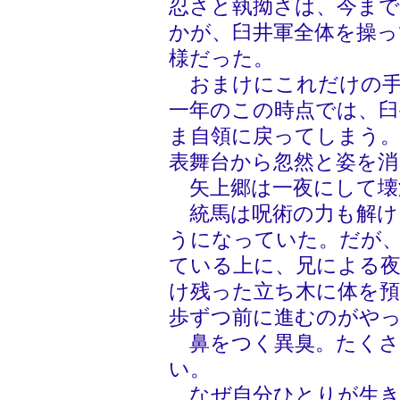
忍さと執拗さは、今ま
かが、臼井軍全体を操
様だった。
おまけにこれだけの手
一年のこの時点では、臼
ま自領に戻ってしまう
表舞台から忽然と姿を消
矢上郷は一夜にして壊
統馬は呪術の力も解け
うになっていた。だが
ている上に、兄による
け残った立ち木に体を
歩ずつ前に進むのがや
鼻をつく異臭。たくさ
い。
なぜ自分ひとりが生き