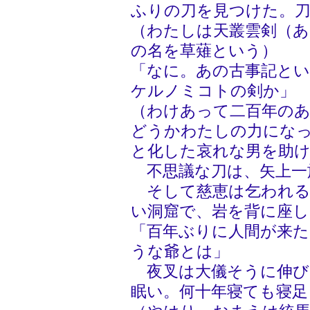
ふりの刀を見つけた。
（わたしは天叢雲剣（
の名を草薙という）
「なに。あの古事記と
ケルノミコトの剣か」
（わけあって二百年の
どうかわたしの力にな
と化した哀れな男を助
不思議な刀は、矢上一
そして慈恵は乞われる
い洞窟で、岩を背に座し
「百年ぶりに人間が来
うな爺とは」
夜叉は大儀そうに伸び
眠い。何十年寝ても寝足