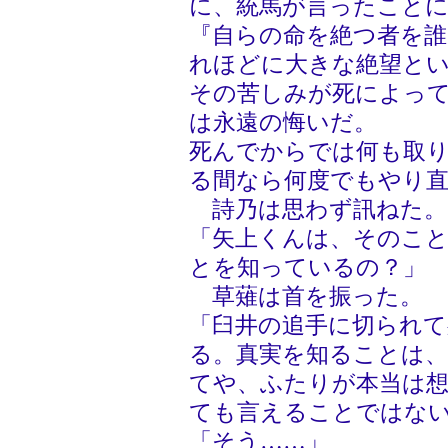
に、統馬が言ったこと
『自らの命を絶つ者を
れほどに大きな絶望と
その苦しみが死によっ
は永遠の悔いだ。
死んでからでは何も取
る間なら何度でもやり
詩乃は思わず訊ねた。
「矢上くんは、そのこ
とを知っているの？」
草薙は首を振った。
「臼井の追手に切られ
る。真実を知ることは
てや、ふたりが本当は
ても言えることではな
「そう……」