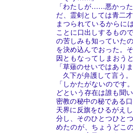
「わたしが……悪かっ
だ、霊剣としては青二
まつられているからに
ことに口出しするもの
の苦しみも知っていた
を決め込んでおった。
因ともなってしまおう
「草薙のせいではあり
久下が弁護して言う。
「しかたがないのです
どという存在は誰も聞
密教の秘中の秘である
天界に反旗をひるがえし
分し、そのひとつひと
めたのが、ちょうどこ