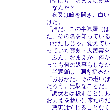
（やはり、おまえは統馬
「なんだと」
夜叉は瞼を開き、白い
けた。
「誰だ、この半遮羅（
た、その名を知ってい
（わたしじゃ。覚えて
っていた霊剣・天叢雲を
「ふん、おまえか。俺
っても何の返事もしな
半遮羅は、洞を揺るが
「おおかた、その老い
だろう。無駄なことだ
「調伏とは殺すことに
おまえを救いに来たの
慈恵は怖じることなく