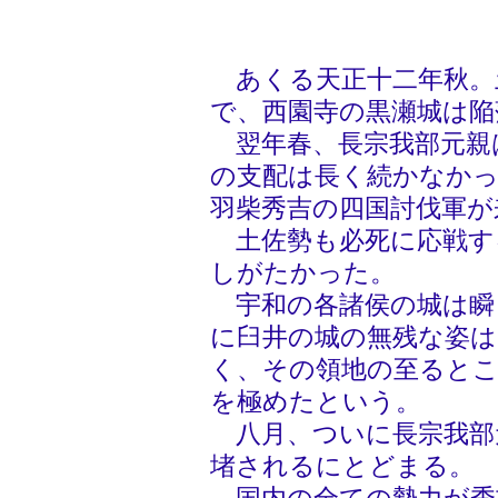
あくる天正十二年秋。
で、西園寺の黒瀬城は陥
翌年春、長宗我部元親
の支配は長く続かなかっ
羽柴秀吉の四国討伐軍が
土佐勢も必死に応戦す
しがたかった。
宇和の各諸侯の城は瞬
に臼井の城の無残な姿は
く、その領地の至ると
を極めたという。
八月、ついに長宗我部
堵されるにとどまる。