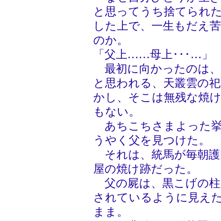
と思ってうち捨てられ
した上で、一生もだえ
のか。
「父上……母上･･･…」
最初に向かったのは、
と思われる、天叢雲の
かし、そこは無残な焼
もない。
あちこちさまよった挙
うやく父を見つけた。
それは、統馬が毎朝護
屋の焼け跡だった。
父の屍は、黒こげの柱
されているように見え
まま。