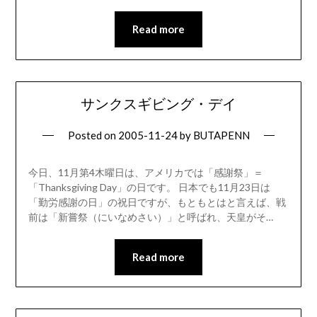
Read more
サンクスギビング・デイ
Posted on
2005-11-24
by
BUTAPENN
今日、11月第4木曜日は、アメリカでは「感謝祭」＝
「Thanksgiving Day」の日です。 日本でも11月23日は
「勤労感謝の日」の祝日ですが、もともとはと言えば、戦
前は「新嘗祭（にいなめさい）」と呼ばれ、天皇がそ…
Read more