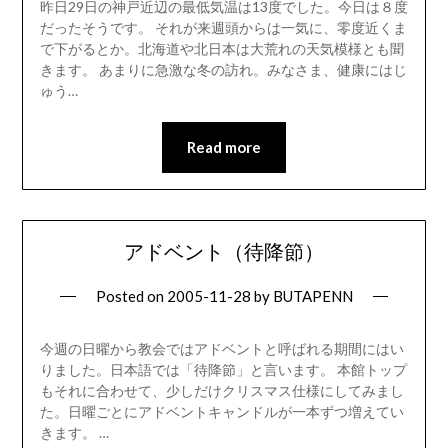
昨日29日の神戸近辺の最低気温は13度でした。今日は８度
だったそうです。 それが来週頭からは一気に、零度近くま
で下がるとか。北海道や北日本は大荒れの天気模様とも聞
きます。 あまりに急激な冬の訪れ。みなさま、健康にはじ
ゅう…
Read more
アドベント（待降節）
Posted on
2005-11-28
by
BUTAPENN
今週の日曜から教会ではアドベントと呼ばれる期間にはい
りました。日本語では「待降節」と言います。 本館トップ
もそれに合わせて、少しだけクリスマス仕様にしてみまし
た。日曜ごとにアドベントキャンドルが一本ずつ増えてい
きます。 …