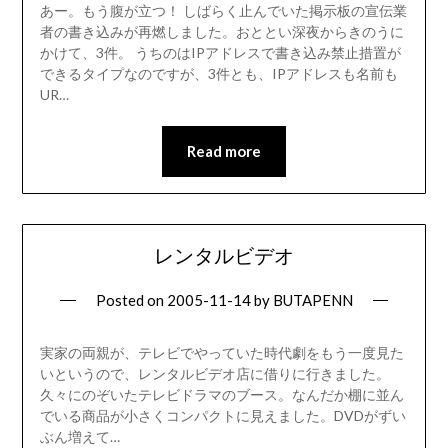
あー。もう腹が立つ！ しばらく止んでいた掲示板の宣伝業
者の書き込みが再燃しました。おととい深夜からきのうに
かけて、3件。 うちのはIPアドレスで書き込み禁止措置が
できるタイプなのですが、3件とも、IPアドレスも名前も
UR…
Read more
レンタルビデオ
Posted on
2005-11-14
by
BUTAPENN
実家の両親が、テレビでやっていた時代劇をもう一度見た
いというので、レンタルビデオ店に借りに行きました。
久々にのぞいたテレビドラマのブース。なんだか棚に並ん
でいる商品が小さくコンパクトに見えました。DVDがずい
ぶん増えて…