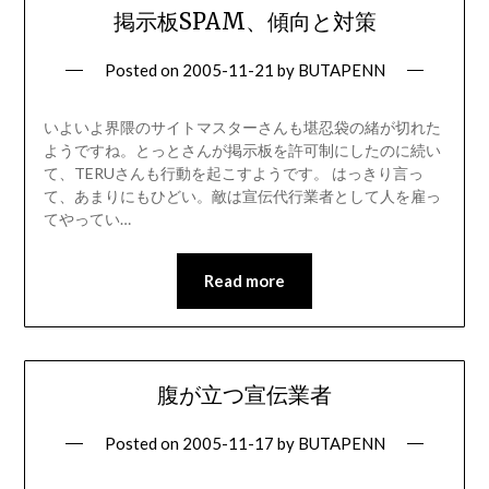
掲示板SPAM、傾向と対策
Posted on
2005-11-21
by
BUTAPENN
いよいよ界隈のサイトマスターさんも堪忍袋の緒が切れた
ようですね。とっとさんが掲示板を許可制にしたのに続い
て、TERUさんも行動を起こすようです。 はっきり言っ
て、あまりにもひどい。敵は宣伝代行業者として人を雇っ
てやってい…
Read more
腹が立つ宣伝業者
Posted on
2005-11-17
by
BUTAPENN