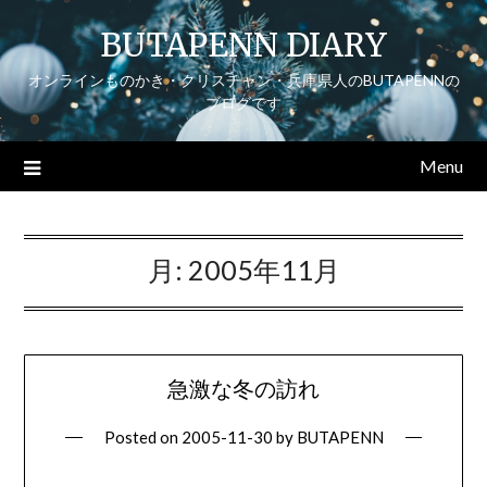
Skip
BUTAPENN DIARY
to
content
オンラインものかき・クリスチャン・兵庫県人のBUTAPENNの
ブログです
Menu
月:
2005年11月
急激な冬の訪れ
Posted on
2005-11-30
by
BUTAPENN