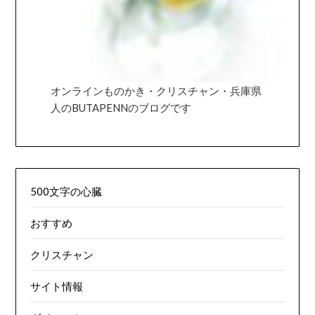
オンラインものかき・クリスチャン・兵庫県
人のBUTAPENNのブログです
500文字の心臓
おすすめ
クリスチャン
サイト情報