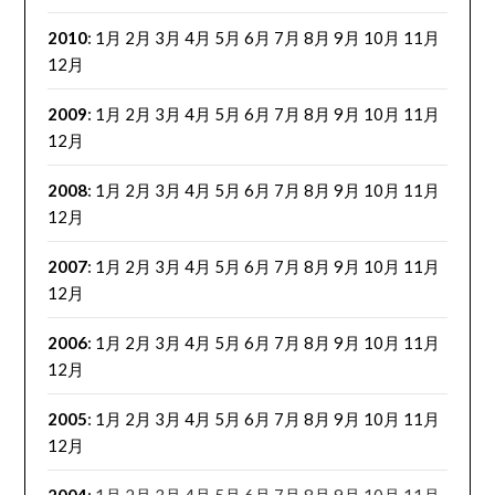
2010
:
1月
2月
3月
4月
5月
6月
7月
8月
9月
10月
11月
12月
2009
:
1月
2月
3月
4月
5月
6月
7月
8月
9月
10月
11月
12月
2008
:
1月
2月
3月
4月
5月
6月
7月
8月
9月
10月
11月
12月
2007
:
1月
2月
3月
4月
5月
6月
7月
8月
9月
10月
11月
12月
2006
:
1月
2月
3月
4月
5月
6月
7月
8月
9月
10月
11月
12月
2005
:
1月
2月
3月
4月
5月
6月
7月
8月
9月
10月
11月
12月