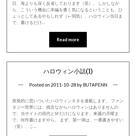
日、海よりも深く反省しております（笑）。 しかしなが
ら、こういう機会に本編を書く気になるということも、ひ
ょっとしてあるやもしれず（←弱気）、ハロウィン当日ま
で、書けるだけ…
Read more
ハロウィン小話(1)
Posted on
2011-10-28
by
BUTAPENN
突発的に思いついたハロウィンネタを連載します。 ファン
タジー世界には、残念ながらハロウィンはありませんの
で、当サイトの現代とSFだけになります。来週の月曜ま
で、何作書けますやら。 まず、第一弾は、一番書きやすい
（笑）、こ…