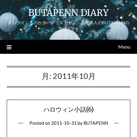
Skip
BUTAPENN DIARY
to
content
オンラインものかき・クリスチャン・兵庫県人のBUTAPENNの
ブログです
Menu
月:
2011年10月
ハロウィン小話(6)
Posted on
2011-10-31
by
BUTAPENN