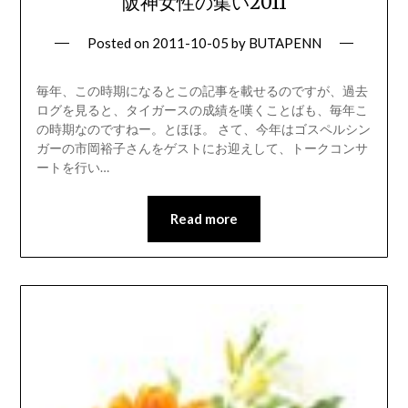
阪神女性の集い2011
Posted on
2011-10-05
by
BUTAPENN
毎年、この時期になるとこの記事を載せるのですが、過去
ログを見ると、タイガースの成績を嘆くことばも、毎年こ
の時期なのですねー。とほほ。 さて、今年はゴスペルシン
ガーの市岡裕子さんをゲストにお迎えして、トークコンサ
ートを行い…
Read more