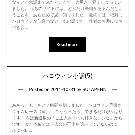
なんとか六話まで来たところで、力尽き、寝てしまってい
ました。 うちのサイトには、どんだけ長編があるんだとい
うことを、あらためて思い知りました。 最終回は、絶対に
ハロウィンが似合わない、あの話です。 作者のお遊びにお
付き合…
Read more
ハロウィン小話(5)
Posted on
2011-10-31
by
BUTAPENN
ああっ。もうあと７時間を切りました。ハロウィン早書き
タイムレース（違）。 こうなったら、できるだけがんばり
ます。 次は新連載の「ご主人さまのお好きなレシピ」から
です。まだ本編では主人公の正体を明かしていないのに、
ネタバレ…