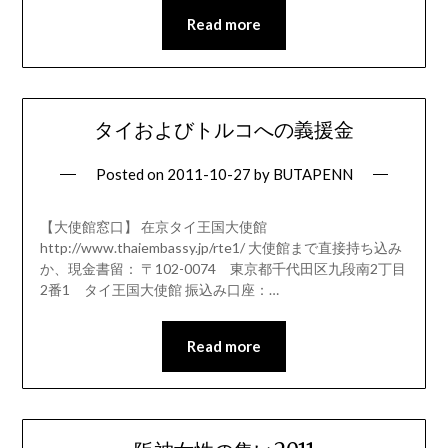
Read more
タイおよびトルコへの義援金
Posted on
2011-10-27
by
BUTAPENN
【大使館窓口】 在京タイ王国大使館
http://www.thaiembassy.jp/rte1/ 大使館まで直接持ち込み
か、現金書留： 〒102-0074 東京都千代田区九段南2丁目
2番1 タイ王国大使館 振込み口座：…
Read more