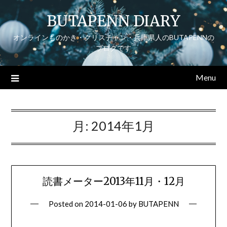
Skip
BUTAPENN DIARY
to
content
オンラインものかき・クリスチャン・兵庫県人のBUTAPENNの
ブログです
Menu
月:
2014年1月
読書メーター2013年11月・12月
Posted on
2014-01-06
by
BUTAPENN