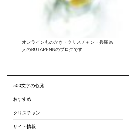
オンラインものかき・クリスチャン・兵庫県
人のBUTAPENNのブログです
500文字の心臓
おすすめ
クリスチャン
サイト情報