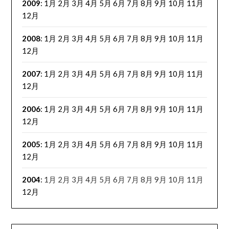
2009
:
1月
2月
3月
4月
5月
6月
7月
8月
9月
10月
11月
12月
2008
:
1月
2月
3月
4月
5月
6月
7月
8月
9月
10月
11月
12月
2007
:
1月
2月
3月
4月
5月
6月
7月
8月
9月
10月
11月
12月
2006
:
1月
2月
3月
4月
5月
6月
7月
8月
9月
10月
11月
12月
2005
:
1月
2月
3月
4月
5月
6月
7月
8月
9月
10月
11月
12月
2004
:
1月
2月
3月
4月
5月
6月
7月
8月
9月
10月
11月
12月