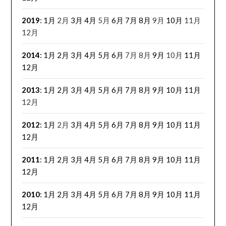
2019
:
1月
2月
3月
4月
5月
6月
7月
8月
9月
10月
11月
12月
2014
:
1月
2月
3月
4月
5月
6月
7月
8月
9月
10月
11月
12月
2013
:
1月
2月
3月
4月
5月
6月
7月
8月
9月
10月
11月
12月
2012
:
1月
2月
3月
4月
5月
6月
7月
8月
9月
10月
11月
12月
2011
:
1月
2月
3月
4月
5月
6月
7月
8月
9月
10月
11月
12月
2010
:
1月
2月
3月
4月
5月
6月
7月
8月
9月
10月
11月
12月