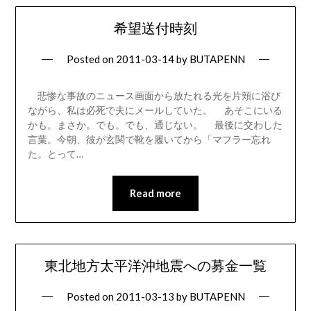
希望送付時刻
Posted on
2011-03-14
by
BUTAPENN
悲惨な事故のニュース画面から放たれる光を片頬に浴び
ながら、私は必死で夫にメールしていた。 あそこにいる
かも。まさか。でも。でも、通じない。 最後に交わした
言葉。今朝、彼が玄関で靴を履いてから「マフラー忘れ
た。とって…
Read more
東北地方太平洋沖地震への募金一覧
Posted on
2011-03-13
by
BUTAPENN