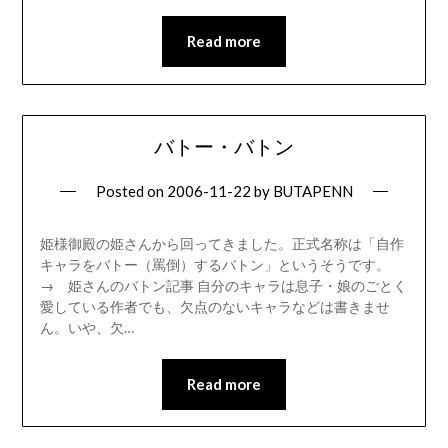
Read more
バトー・バトン
Posted on
2006-11-22
by
BUTAPENN
姫様御殿の姫さんから回ってきました。正式名称は「自作
キャラをバトー（罵倒）するバトン」というそうです。
→ 姫さんのバトン記事 自分のキャラは息子・娘のごとく
愛している作者でも、欠点のないキャラなどは書きませ
ん。いや、欠…
Read more