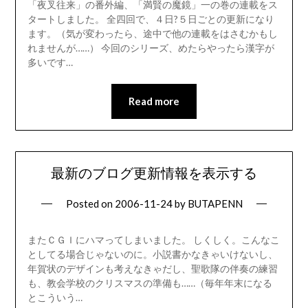
「夜叉往来」の番外編、「満賢の魔鏡」一の巻の連載をス
タートしました。 全四回で、４日?５日ごとの更新になり
ます。（気が変わったら、途中で他の連載をはさむかもし
れませんが……） 今回のシリーズ、めたらやったら漢字が
多いです…
Read more
最新のブログ更新情報を表示する
Posted on
2006-11-24
by
BUTAPENN
またＣＧＩにハマってしまいました。 しくしく。こんなこ
としてる場合じゃないのに。小説書かなきゃいけないし、
年賀状のデザインも考えなきゃだし、聖歌隊の伴奏の練習
も、教会学校のクリスマスの準備も……（毎年年末になる
とこういう…