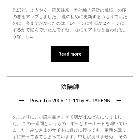
先ほど、ようやく「夜叉往来」番外編「満賢の魔鏡」の序
の巻をアップしました。 週の初めに更新するつもりでいた
のに、今までかかったのは、1ページにするか２ページに
するかで悩んでいたんですね。 なにをアホなと言われるよ
うな、し…
Read more
陰陽師
Posted on
2006-11-11
by
BUTAPENN
久しぶりに、小説を書きすぎて腕がぱんぱんになりまし
た。 この一週間というもの、ずっとキーボードを叩いてい
ました。みなさまのサイトに遊びに行っても、更新を読ま
ずに帰ってきてしまっています。申し訳ありませぬ。 その