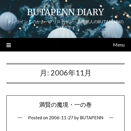
Skip
BUTAPENN DIARY
to
content
オンラインものかき・クリスチャン・兵庫県人のBUTAPENNの
ブログです
Menu
月:
2006年11月
満賢の魔境・一の巻
Posted on
2006-11-27
by
BUTAPENN