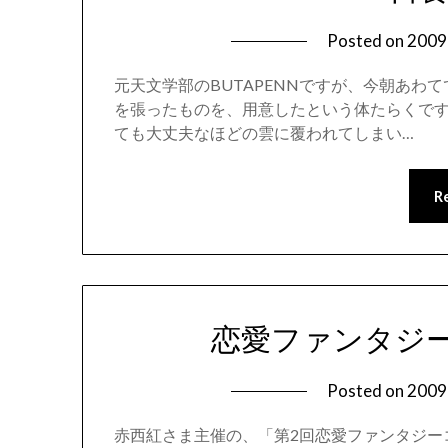
Posted on
2009
元天文学部のBUTAPENNですが、今朝あわ
を張ったものを、用意したという体たらくです
ても大丈夫なほどの雲に覆われてしまい…
R
恋愛ファンタジ
Posted on
2009
赤西紅さま主催の、「第2回恋愛ファンタジー