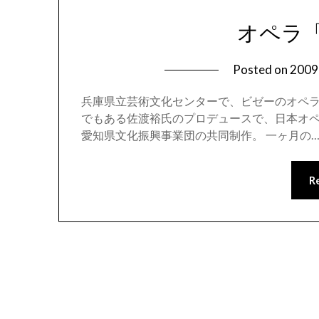
オペラ
Posted on
2009
兵庫県立芸術文化センターで、ビゼーのオペラ
でもある佐渡裕氏のプロデュースで、日本オ
愛知県文化振興事業団の共同制作。 一ヶ月の
R