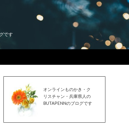
グです
オンラインものかき・ク
リスチャン・兵庫県人の
BUTAPENNのブログです