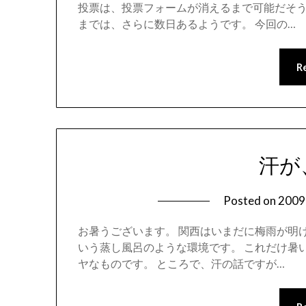
投票は、投票フォームが消えるまで可能だそ
までは、さらに数日あるようです。 今回の…
R
汗が
Posted on
2009
お暑うございます。 関西はいまだに梅雨が明
いう蒸し風呂のような環境です。 これだけ暑
ヤなものです。 ところで、汗の話ですが…