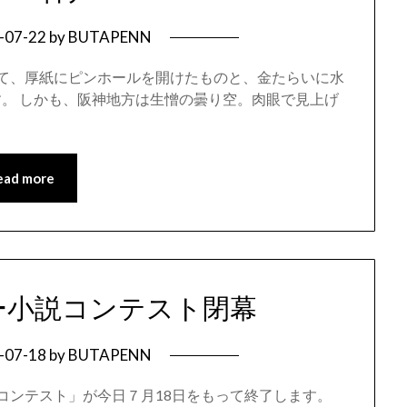
-07-22
by
BUTAPENN
てて、厚紙にピンホールを開けたものと、金たらいに水
。 しかも、阪神地方は生憎の曇り空。肉眼で見上げ
ead more
ー小説コンテスト閉幕
-07-18
by
BUTAPENN
コンテスト」が今日７月18日をもって終了します。