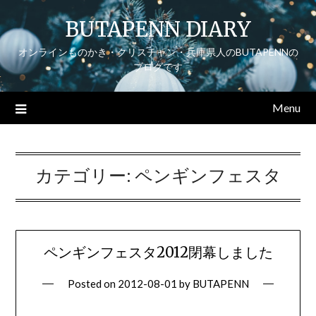
Skip
BUTAPENN DIARY
to
content
オンラインものかき・クリスチャン・兵庫県人のBUTAPENNの
ブログです
Menu
カテゴリー:
ペンギンフェスタ
ペンギンフェスタ2012閉幕しました
Posted on
2012-08-01
by
BUTAPENN