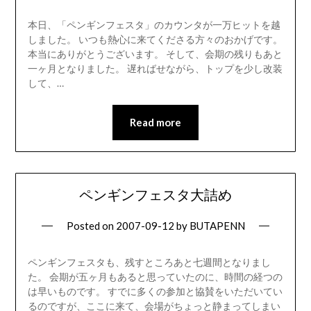
本日、「ペンギンフェスタ」のカウンタが一万ヒットを越
しました。 いつも熱心に来てくださる方々のおかげです。
本当にありがとうございます。 そして、会期の残りもあと
一ヶ月となりました。 遅ればせながら、トップを少し改装
して、…
Read more
ペンギンフェスタ大詰め
Posted on
2007-09-12
by
BUTAPENN
ペンギンフェスタも、残すところあと七週間となりまし
た。 会期が五ヶ月もあると思っていたのに、時間の経つの
は早いものです。 すでに多くの参加と協賛をいただいてい
るのですが、ここに来て、会場がちょっと静まってしまい