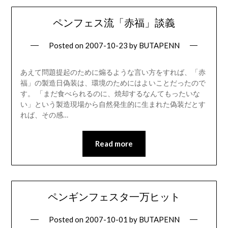
ペンフェス流「赤福」談義
Posted on
2007-10-23
by
BUTAPENN
あえて問題提起のために煽るような言い方をすれば、「赤
福」の製造日偽装は、環境のためにはよいことだったので
す。 「まだ食べられるのに、焼却するなんてもったいな
い」という製造現場から自然発生的に生まれた偽装だとす
れば、その感…
Read more
ペンギンフェスタ一万ヒット
Posted on
2007-10-01
by
BUTAPENN