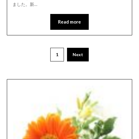
ました。新…
Read more
投
1
Next
稿
の
ペ
ー
ジ
送
り