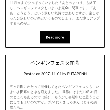
11月末までひっぱっていました「あとのまつり」も終了
し、ペンギンフェスタもいよいよ完全に閉幕です。 「あ
あ、とうとう」という寂しい気持ではありますが、楽しか
った分寂しいのが祭というものでしょう。 まだ少しアップ
するものが…
Read more
ペンギンフェスタ閉幕
Posted on
2007-11-01
by
BUTAPENN
五ヶ月間にわたって開催してきたペンギンフェスタも、い
よいよ閉幕のときを迎えました。 世界にはまだ10月31日
のところもあるので（笑）、もう少し会期中だと思うこと
にしてもよいのですが。 第51代くましろさん（とその悪
友たち…