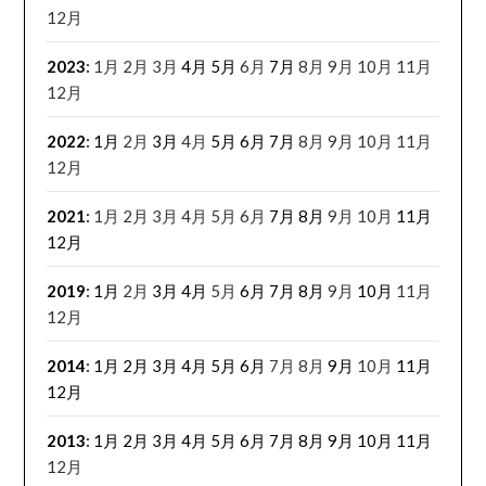
12月
2023
:
1月
2月
3月
4月
5月
6月
7月
8月
9月
10月
11月
12月
2022
:
1月
2月
3月
4月
5月
6月
7月
8月
9月
10月
11月
12月
2021
:
1月
2月
3月
4月
5月
6月
7月
8月
9月
10月
11月
12月
2019
:
1月
2月
3月
4月
5月
6月
7月
8月
9月
10月
11月
12月
2014
:
1月
2月
3月
4月
5月
6月
7月
8月
9月
10月
11月
12月
2013
:
1月
2月
3月
4月
5月
6月
7月
8月
9月
10月
11月
12月