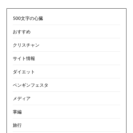
500文字の心臓
おすすめ
クリスチャン
サイト情報
ダイエット
ペンギンフェスタ
メディア
掌編
旅行