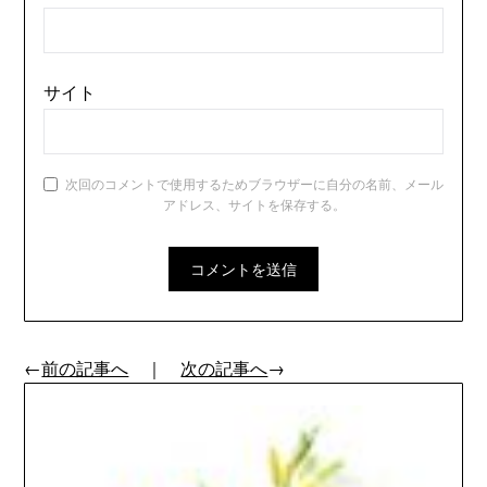
サイト
次回のコメントで使用するためブラウザーに自分の名前、メール
アドレス、サイトを保存する。
←
前の記事へ
｜
次の記事へ
→