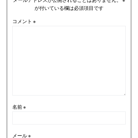
が付いている欄は必須項目です
コメント
※
名前
※
メール
※