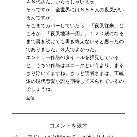
４８代さん、いらっしゃいませ。
そうですか。全世界には８８８人の夜叉がい
るんですか。
そこまでカバーしていたら、「夜叉往来」ど
ころか、「夜叉地球一周」。１２０歳になる
まで書き続けても書き終えないぞと思ったの
でありました。８人でよかった。
エントリー作品のタイトルを拝見している
と、うちの作品はユニークというより、まる
きり浮いてますね。きっと読者さまは、正統
派の現代恋愛小説を期待して来られているの
でしょうね。
返信
コメントを残す
メールアドレスが公開されることはありません。
※