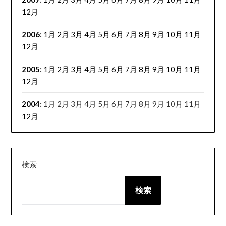
12月
2006
:
1月
2月
3月
4月
5月
6月
7月
8月
9月
10月
11月
12月
2005
:
1月
2月
3月
4月
5月
6月
7月
8月
9月
10月
11月
12月
2004
:
1月
2月
3月
4月
5月
6月
7月
8月
9月
10月
11月
12月
検索
検索