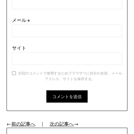
メール
※
サイト
次回のコメントで使用するためブラウザーに自分の名前、メール
アドレス、サイトを保存する。
←
前の記事へ
｜
次の記事へ
→