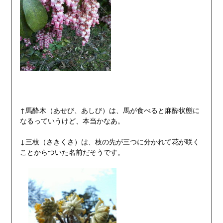
↑馬酔木（あせび、あしび）は、馬が食べると麻酔状態に
なるっていうけど、本当かなあ。
↓三枝（さきくさ）は、枝の先が三つに分かれて花が咲く
ことからついた名前だそうです。