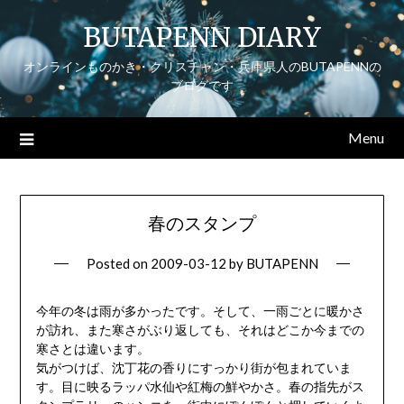
Skip
BUTAPENN DIARY
to
content
オンラインものかき・クリスチャン・兵庫県人のBUTAPENNの
ブログです
Menu
春のスタンプ
Posted on
2009-03-12
by
BUTAPENN
今年の冬は雨が多かったです。そして、一雨ごとに暖かさ
が訪れ、また寒さがぶり返しても、それはどこか今までの
寒さとは違います。
気がつけば、沈丁花の香りにすっかり街が包まれていま
す。目に映るラッパ水仙や紅梅の鮮やかさ。春の指先がス