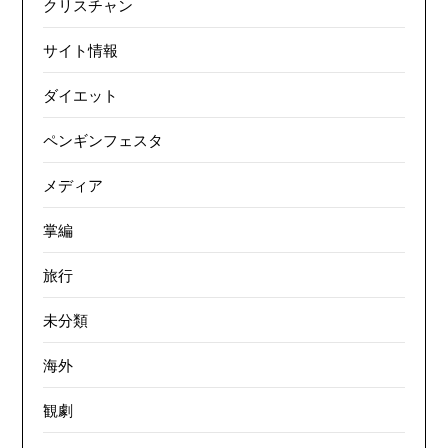
クリスチャン
サイト情報
ダイエット
ペンギンフェスタ
メディア
掌編
旅行
未分類
海外
観劇