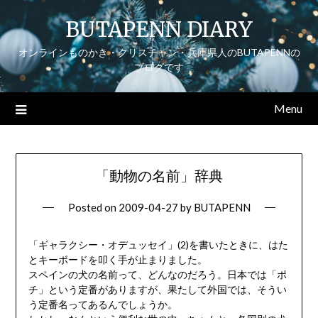
Skip
BUTAPENN DIARY
to
content
オンラインものかき・クリスチャン・兵庫県人のBUTAPENNの
ブログです
Menu
「動物の名前」辞典
Posted on
2009-04-27
by
BUTAPENN
「ギャラクシー・オデュッセイ」(2)を書いたときに、はた
とキーボードを叩く手が止まりました。
スペインの犬の名前って、どんなのだろう。日本では「ポ
チ」という定番がありますが、果たして外国では、そうい
う定番名ってあるんでしょうか。