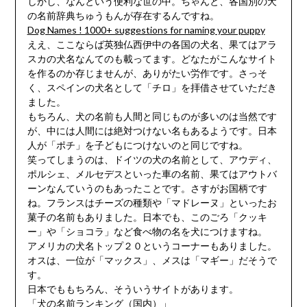
しかし、なんという便利な世の中。ちゃんと、各国別の犬
の名前辞典ちゅうもんが存在するんですね。
Dog Names ! 1000+ suggestions for naming your puppy
ええ、ここならば英独仏西伊中の各国の犬名、果てはアラ
スカの犬名なんてのも載ってます。どなたがこんなサイト
を作るのか存じませんが、ありがたい労作です。さっそ
く、スペインの犬名として「チロ」を拝借させていただき
ました。
もちろん、犬の名前も人間と同じものが多いのは当然です
が、中には人間には絶対つけない名もあるようです。日本
人が「ポチ」を子どもにつけないのと同じですね。
笑ってしまうのは、ドイツの犬の名前として、アウディ、
ポルシェ、メルセデスといった車の名前、果てはアウトバ
ーンなんていうのもあったことです。さすがお国柄です
ね。フランスはチーズの種類や「マドレーヌ」といったお
菓子の名前もありました。日本でも、このごろ「クッキ
ー」や「ショコラ」など食べ物の名を犬につけますね。
アメリカの犬名トップ２０というコーナーもありました。
オスは、一位が「マックス」、メスは「マギー」だそうで
す。
日本でももちろん、そういうサイトがあります。
「犬の名前ランキング（国内）」