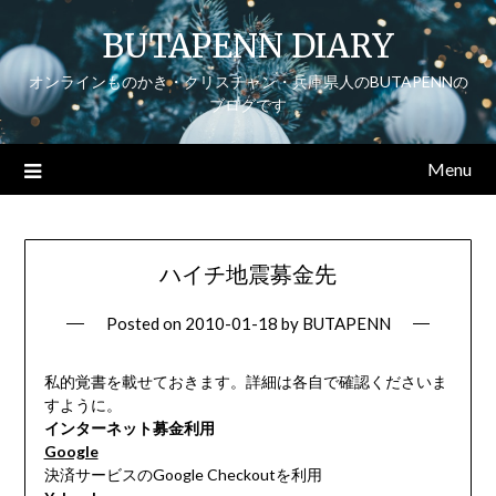
Skip
BUTAPENN DIARY
to
content
オンラインものかき・クリスチャン・兵庫県人のBUTAPENNの
ブログです
Menu
ハイチ地震募金先
Posted on
2010-01-18
by
BUTAPENN
私的覚書を載せておきます。詳細は各自で確認くださいま
すように。
インターネット募金利用
Google
決済サービスのGoogle Checkoutを利用