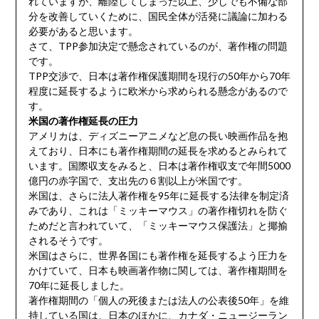
れていますが、離陸してしまった以上、少しでも不備な部
分を改善していくために、国民全体が活発に議論に加わる
必要があると思います。
さて、TPP参加決定で懸念されているのが、著作権の問題
です。
TPP交渉で、日本は著作権保護期間を現行の50年から70年
程度に延長するように欧米から求められる懸念があるので
す。
米国の著作権延長の圧力
アメリカは、ディズニーアニメなど息の長い映画作品を抱
えており、日本にも著作権期間の延長を求めるとみられて
います。国際収支をみると、日本は著作権収支で年間5000
億円の赤字国で、支出先の６割以上が米国です。
米国は、さらに法人著作権を95年に延長する法律を制定済
みであり、これは「ミッキーマウス」の著作権切れを防ぐ
ためだと言われていて、「ミッキーマウス保護法」と揶揄
されるそうです。
米国はさらに、世界各国にも著作権を延長するよう圧力を
かけていて、日本も映画著作物に関しては、著作権期間を
70年に延長しました。
著作権期間の「個人の死後または法人の公表後50年」を維
持している国は、日本のほかに、カナダ・ニュージーラン