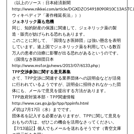
（以上のソース：日本経済新聞
http://www.nikkei.com/article/DGXDZO54918090R10C13A5TC
ウィキペディア「著作権延長法」））
ジェネリック薬も危機
同じ、知的財産の保護に関連して、ジェネリック薬の製
造・販売が妨げられる恐れもあります。
このことに対して、「国境なき医師団」は強い懸念を表明
しています。途上国でジェネリック薬を利用している数百
万人の患者の治療に影響が出る恐れがあるというのです。
（国境なき医師団日本
http://www.msf.or.jp/news/2013/07/6133.php）
TPP交渉参加に関する意見募集
さて、TPP交渉に関連する業界団体への説明会などが活発
に行われているようですが、説明会に招待されなかった団
体にも、メールで意見を提出する方法があります。
TPP政府対策本部・TPP関連情報
http://www.cas.go.jp/jp/tpp/tppinfo.html
〆切は7月17日（水）までです。
団体名を記入する必要がありますが、TPPに関して意見を
おもちの方は、ぜひこの機会を活用なさってください。
【7/13追記】個人でもメールを送れるそうです（青空文庫