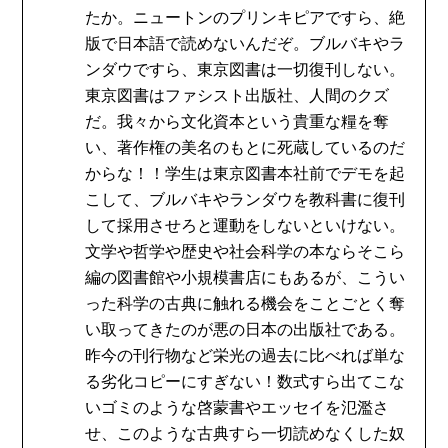
たか。ニュートンのプリンキピアですら、絶
版で日本語で読めないんだぞ。ブルバキやラ
ンダウですら、東京図書は一切復刊しない。
東京図書はファシスト出版社、人間のクズ
だ。我々から文化資本という貴重な糧を奪
い、著作権の美名のもとに死蔵しているのだ
からな！！学生は東京図書本社前でデモを起
こして、ブルバキやランダウを教科書に復刊
して採用させろと運動をしないといけない。
文学や哲学や歴史や社会科学の本ならそこら
編の図書館や小規模書店にもあるが、こうい
った科学の古典に触れる機会をことごとく奪
い取ってきたのが悪の日本の出版社である。
昨今の刊行物など栄光の過去に比べれば単な
る劣化コピーにすぎない！数式すら出てこな
いゴミのような啓蒙書やエッセイを氾濫さ
せ、このような古典すら一切読めなくした奴