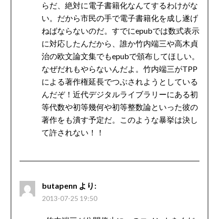
らだ、絶対に電子書籍化なんてするわけがな
い。だから市民の手で電子書籍化を成し遂げ
ねばならないのだ。すでにepubでは数式表示
に対応したんだから、誰か竹内端三や高木貞
治の欧文論文集でもepubで頒布してほしい。
なぜだれもやらないんだよ。竹内端三がTPP
による著作権延長でつぶされようとしている
んだぞ！近代デジタルライブラリーにある初
等代数や初等幾何や初等整数論といった彼の
著作をも潰す予定だ。このような暴挙は決し
て許されない！！
butapenn
より:
2013-07-25 19:50