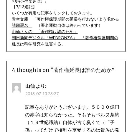
の掲示板を参照）。
【7/13追記】
いくつか有用な記事をリンクしておきます。
青空文庫 「著作権保護期間の延長を行わないよう求める
請願署名」
（署名運動自体は終わっています）
山仙さんの、「著作権は誰のため」
朝日新聞デジタル「WEBRONZA」 「著作権保護期間の
延長は科学研究を阻害する」
4 thoughts on “
著作権延長は誰のためか
”
山仙
より:
2013-07-13 23:27
記事をありがとうございます。５０００億円
の赤字は知らなかった。そもそもベルヌ条約
（１９世紀締結）自体が古く臭くて（「子
孫」ってだけで権利を享受するのは貴族の発