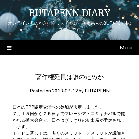
Skip
BUTAPENN DIARY
to
content
オンラインものかき・クリスチャン・兵庫県人のBUTAPENNの
ブログです
Menu
著作権延長は誰のためか
Posted on
2013-07-12
by
BUTAPENN
日本のTPP協定交渉への参加が決定しました。
７月１５日から２５日までマレーシア・コタキナバルで開
かれる拡大会合で、日本はぎりぎりの初出席が予定されて
います。
ＴＰＰに関しては、多くのメリット・デメリットが議論さ