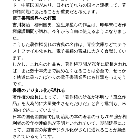
ド・中華民国があり、日本はそれらの国々と連携して、著
作権問題にあたることが重要だと考えます。
電子書籍業界への打撃
吉川英治、柳田国男、室生犀星らの作品は、昨年末に著作
権保護期間が切れ、今年から自由に使えるようになりまし
た。
こうした著作権切れの古典の名作は、青空文庫などでテキ
ストファイル化され、電子書籍の普及に大きく貢献してい
ます。
しかし、これらの作品も、著作権期間が70年に延長されれ
ば、また数十年先まで読めなくなることは必至で、せっか
く軌道に乗ったばかりの電子書籍業界にも打撃を与えそう
です。
書籍のデジタル化が遅れる
著作権の延長によって、「著作権の所在が不明な「孤立作
品」を人為的に大量発生させただけだ」と言う批判も、米
国内で起こっています。
日本の国会図書館では明治期の本の著者のうち70％強が権
利者の没年や連絡先が不明といわれていて、期間延長によ
って、図書館の蔵書デジタル化がさらに遅れることが懸念
されているそうです。