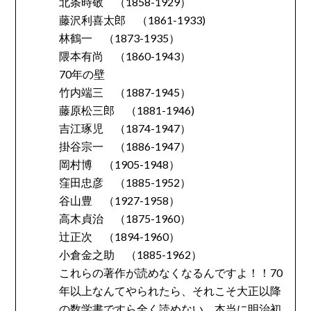
北条時敬 （1858-1929）
藤沢利喜太郎 （1861-1933)
林鶴一 （1873-1935）
隈本有尚 （1860-1943）
70年の壁
竹内端三 （1887-1945）
藤原松三郎 （1881-1946)
吉江琢児 （1874-1947）
掛谷宗一 （1886-1947）
岡村博 （1905-1948）
窪田忠彦 （1885-1952）
谷山豊 （1927-1958）
高木貞治 （1875-1960）
辻正次 （1894-1960）
小倉金之助 （1885-1962）
これらの著作が読めなくなるんですよ！！70
年以上なんてやられたら、それこそ大正以降
の数学書ですら全く読めない。本当に明治初