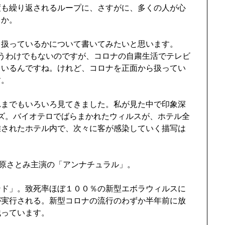
度も繰り返されるループに、さすがに、多くの人が心
うか。
う扱っているかについて書いてみたいと思います。
いうわけでもないのですが、コロナの自粛生活でテレビ
ているんですね。けれど、コロナを正面から扱ってい
す。
れまでもいろいろ見てきました。私が見た中で印象深
三シリーズ。バイオテロでばらまかれたウィルスが、ホテル全
離されたホテル内で、次々に客が感染していく描写は
石原さとみ主演の「アンナチュラル」。
ンド」。致死率ほぼ１００％の新型エボラウィルスに
が実行される。新型コロナの流行のわずか半年前に放
残っています。