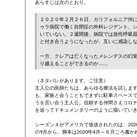
あらすじは次のとおり。
２０２０年２月２６日、カリフォルニア州
ゥラ病院で働く自閉症の外科レジデント、
いていない。２週間後、病院では急性呼吸
と付き合うようになったが、互いに感染し
一方、クレアは亡くなったメレンデスの幻
り越えることができるのか……。
（ネタバレがあります。ご注意）
主人公の医師たちは、あらゆる療法を試しま
も、家族と会うこともできずに駐車スペース
うを言い合う主人公。信頼する仲間さえコロ
を追ってドキュメンタリーのように描いてい
シーズン４がアメリカで放送されたのは、2020
の9月から。脚本は2020年4月～６月ごろ書