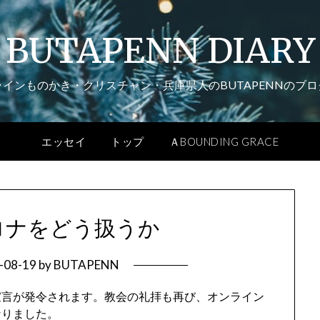
BUTAPENN DIARY
ラインものかき・クリスチャン・兵庫県人のBUTAPENNのブロ
エッセイ
トップ
ＡBOUNDING GRACE
ロナをどう扱うか
-08-19
by
BUTAPENN
宣言が発令されます。教会の礼拝も再び、オンライン
なりました。