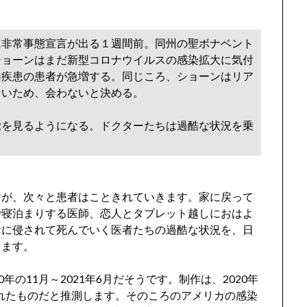
に非常事態宣言が出る１週間前。同州の聖ボナベント
ショーンはまだ新型コロナウイルスの感染拡大に気付
器疾患の患者が急増する。同じころ、ショーンはリア
ないため、会わないと決める。
覚を見るようになる。ドクターたちは過酷な状況を乗
すが、次々と患者はこときれていきます。家に戻って
で寝泊まりする医師、恋人とタブレット越しにおはよ
ナに侵されて死んでいく医者たちの過酷な状況を、日
きます。
年の11月～2021年6月だそうです。制作は、2020年
かれたものだと推測します。そのころのアメリカの感染