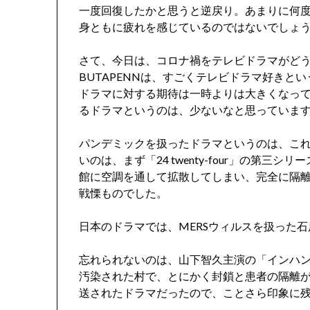
一度回復したかと思うと逆戻り。あまりに何
身ともに疲れを感じているのではないでしょ
さて、今日は、コロナ禍をテレビドラマがど
BUTAPENNは、すごくテレビドラマ好きと
ドラマに対する期待は一時よりは大きくなっ
るドラマというのは、少ないなと思っていま
パンデミックを扱ったドラマというのは、こ
いのは、まず「24 twenty-four」の第
館に空調を通して拡散してしまい、完全に隔
戦慄ものでした。
日本のドラマでは、MERSウィルスを扱った
忘れられないのは、山下智久主演の「インハ
汚染された村で、とにかく封鎖と患者の隔離
送されたドラマだったので、ことさら印象に