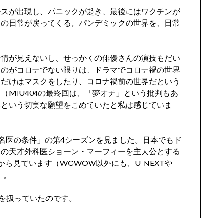
ルスが出現し、パニックが起き、最後にはワクチンが
との日常が戻ってくる。パンデミックの世界を、日常
表情が見えないし、せっかくの俳優さんの演技もだい
ものがコロナでない限りは、ドラマでコロナ禍の世界
ンだけはマスクをしたり、コロナ禍前の世界だという
（MIU404の最終回は、「夢オチ」という批判もあ
いという切実な願望をこめていたと私は感じていま
名医の条件」の第4シーズンを見ました。日本でもド
群の天才外科医ショーン・マーフィーを主人公とする
ら見ています（WOWOW以外にも、U-NEXTや
）。
ナを扱っていたのです。