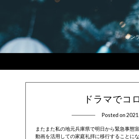
Skip
to
content
オン
ドラマでコ
Posted on
2021
またまた私の地元兵庫県で明日から緊急事態
動画を活用しての家庭礼拝に移行することに