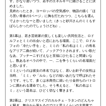
す。かなり迷いつつ、若手のエネルギーに賭けることに決
めました。
見終わったとき、ヨーロッパの空気感や、物語の描く「ほ
ろ苦い青春の1ページ」に胸を打たれつつ、こちらを選ん
でよかったなーと思いました（きっと砂川さんのミミもす
ばらしかったのでしょうけどね）。
第1幕は、若き芸術家の貧しくも楽しい共同生活と、ロド
ルフォとミミの出会いと恋におちる場面。ここで、ロドル
フォの「冷たい手を」と、ミミの「私の名はミミ」の有名
なアリア二曲が続いて、ノックアウトされます。いい歌だ
なあ、プッチーニすげえなと至福にひたること間違いな
し。数あるオペラの中で、一、二を争うくらいの名場面だ
と思います。
ミミというのは彼女の本名ではなく、若いお針子の女性は
当時、「ミミ」や「ルル」などの短いあだなで呼ばれたそ
うです。そして、多くは水商売に就いたり金持ちのパトロ
ンに囲われる運命でした。そう考えると、「私の名はミ
ミ」という題名は、ひどく切なく響きます。
第2幕は、クリスマスイブのカルチェ・ラタンのどんちゃ
ん騒ぎ。舞台から落ちるのではと思うくらいの大群衆で