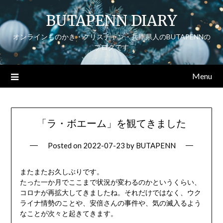
Skip
BUTAPENN DIARY
to
content
オンラインものかき・クリスチャン・兵庫県人のBUTAPENNの
ブログです
Menu
「ラ・ボエーム」を観てきました
Posted on
2022-07-23
by
BUTAPENN
またまたお久しぶりです。
たった一か月でここまで状況が変わるのかというくらい、
コロナが再拡大してきましたね。それだけではなく、ウク
ライナ情勢のことや、安倍さんの事件や、気の滅入るよう
なことが次々と起きてきます。