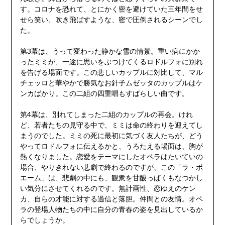
す。コロナを恐れて、とにかく密を避けていた三年間をせ
せら笑い、吹き飛ばすような、密で圧倒されるシーンでし
た。
第3幕は、うって変わった静かな雪の情景。重い病にかか
ったミミが、一途に思いをぶつけてくるロドルフォに別れ
を告げる場面です。この悲しいカップルに対比して、マル
チェッロと華やかで勝気なお針子ムゼッタのカップルはケ
ンカばかり。この二組の四重唱もすばらしい曲です。
第4幕は、別れてしまった二組のカップルの再会。けれ
ど、若者たちの見守る中で、ミミは命の終わりを迎えてし
まうのでした。ミミの死に最初に気づく友人たちが、どう
やってロドルフォに伝えるかと、うろたえる場面は、胸が
熱くなりました。恋愛をテーマにしたオペラはたいていの
場合、やりきれない悲劇で終わるのですが、この「ラ・ボ
エーム」は、悲劇の中にも、観衆を甘酸っぱくもなつかし
い気分にさせてくれるのです。無計画性、恋ゆえのケン
カ、自らの才能に対する過信と落胆。仲間との友情。オペ
ラの登場人物たちの中に自分の青春の姿を見出しているか
らでしょうか。