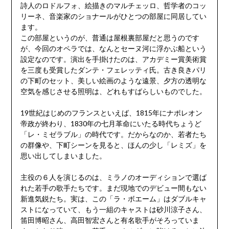
詩人のロドルフォ、絵描きのマルチェッロ、哲学者のコッ
リーネ、音楽家のショナールがひとつの部屋に同居してい
ます。
この部屋というのが、普通は屋根裏部屋だと思うのです
が、今回のオペラでは、なんとセーヌ河に浮かぶ船という
設定なのです。演出を手掛けたのは、アカデミー賞美術賞
を三度も受賞したダンテ・フェレッティ氏。古き良きパリ
の下町のセット、美しい絵画のような遠景、夕方の透明な
空気を感じさせる照明は、どれもすばらしいものでした。
19世紀はじめのフランスといえば、1815年にナポレオン
帝政が終わり、1830年の七月革命にいたる時代ちょうど
「レ・ミゼラブル」の時代です。だからなのか、若者たち
の群像や、下町シーンを見ると、ほんの少し「レミズ」を
思い出してしまいました。
主役の６人を演じるのは、ミラノのオーディションで選ば
れた若手の歌手たちです。まだ現地でのデビュー間もない
新進気鋭たち。実は、この「ラ・ボエーム」はダブルキャ
ストになっていて、もう一組のキャストは砂川涼子さん、
笛田博昭さん、高田智宏さんと有名歌手がそろっていま